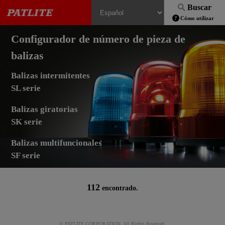
Buscar
Cómo utilizar
Configurador de número de pieza de
balizas
Balizas intermitentes
SL serie
Balizas giratorias
SK serie
Balizas multifuncionales
SF serie
112
encontrado.
© PATLITE CORPORATION. All Rights Reserved.