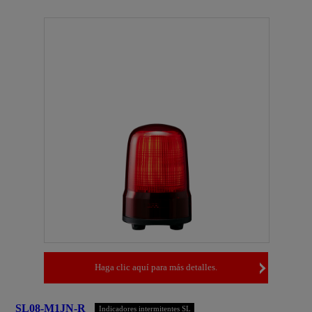
Haga clic aquí para más detalles.
SL08-M1JN-R
Indicadores intermitentes SL