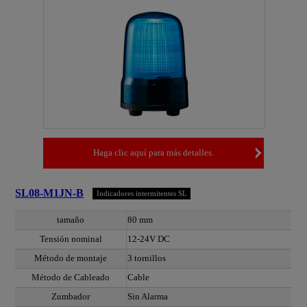
Haga clic aquí para más detalles.
SL08-M1JN-B
Indicadores intermitentes SL
tamaño
80 mm
Tensión nominal
12-24V DC
Método de montaje
3 tornillos
Método de Cableado
Cable
Zumbador
Sin Alarma