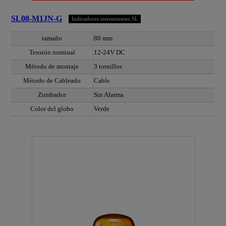
SL08-M1JN-G
Indicadores intermitentes SL
tamaño
80 mm
Tensión nominal
12-24V DC
Método de montaje
3 tornillos
Método de Cableado
Cable
Zumbador
Sin Alarma
Color del globo
Verde