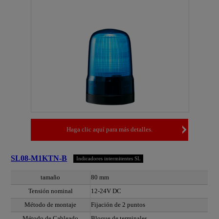
Haga clic aquí para más detalles.
SL08-M1KTN-B
Indicadores intermitentes SL
tamaño
80 mm
Tensión nominal
12-24V DC
Método de montaje
Fijación de 2 puntos
Método de Cableado
Bloque de terminales