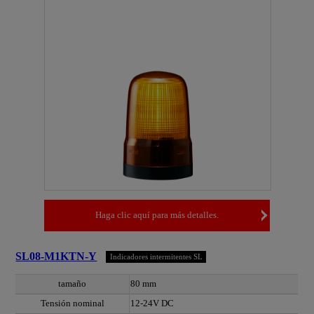
Haga clic aquí para más detalles.
SL08-M1KTN-Y
Indicadores intermitentes SL
tamaño
80 mm
Tensión nominal
12-24V DC