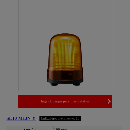
Haga clic aquí para más detalles.
SL10-M1JN-Y
Indicadores intermitentes SL
tamaño
100 mm