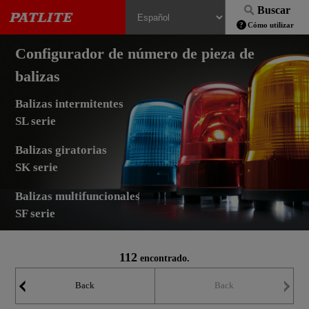
Buscar
Cómo utilizar
Configurador de número de pieza de
balizas
Balizas intermitentes
SL serie
Balizas giratorias
SK serie
Balizas multifuncionales
SF serie
112
encontrado.
Back
Back