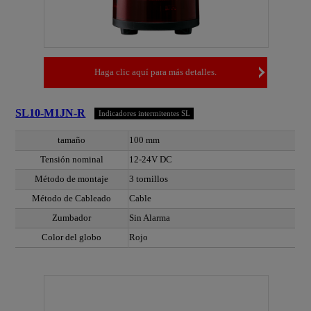
Haga clic aquí para más detalles.
SL10-M1JN-R
Indicadores intermitentes SL
tamaño
100 mm
Tensión nominal
12-24V DC
Método de montaje
3 tornillos
Método de Cableado
Cable
Zumbador
Sin Alarma
Color del globo
Rojo