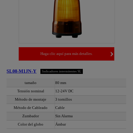
Haga clic aquí para más detalles.
SL08-M1JN-Y
Indicadores intermitentes SL
tamaño
80 mm
Tensión nominal
12-24V DC
Método de montaje
3 tornillos
Método de Cableado
Cable
Zumbador
Sin Alarma
Color del globo
Ámbar