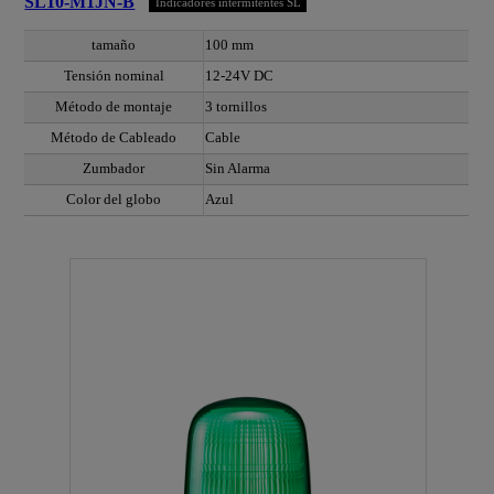
SL10-M1JN-B
Indicadores intermitentes SL
tamaño
100 mm
Tensión nominal
12-24V DC
Método de montaje
3 tornillos
Método de Cableado
Cable
Zumbador
Sin Alarma
Color del globo
Azul