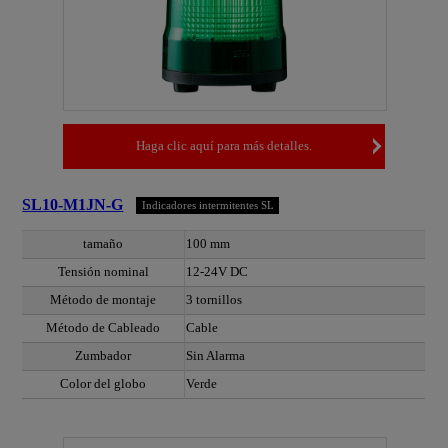
Haga clic aquí para más detalles.
SL10-M1JN-G
Indicadores intermitentes SL
tamaño
100 mm
Tensión nominal
12-24V DC
Método de montaje
3 tornillos
Método de Cableado
Cable
Zumbador
Sin Alarma
Color del globo
Verde