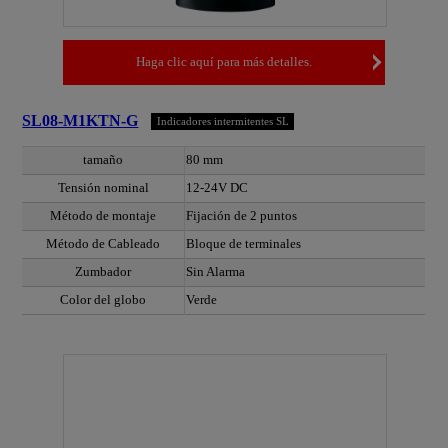
Haga clic aquí para más detalles.
SL08-M1KTN-G
Indicadores intermitentes SL
tamaño
80 mm
Tensión nominal
12-24V DC
Método de montaje
Fijación de 2 puntos
Método de Cableado
Bloque de terminales
Zumbador
Sin Alarma
Color del globo
Verde