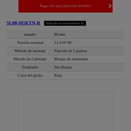
Haga clic aquí para más detalles.
SL08-M1KTN-R
Indicadores intermitentes SL
tamaño
80 mm
Tensión nominal
12-24V DC
Método de montaje
Fijación de 2 puntos
Método de Cableado
Bloque de terminales
Zumbador
Sin Alarma
Color del globo
Rojo