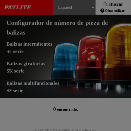
Buscar
Cómo utilizar
Configurador de número de pieza de
balizas
Balizas intermitentes
SL serie
Balizas giratorias
SK serie
Balizas multifuncionales
SF serie
0
encontrado.
© PATLITE CORPORATION. All Rights Reserved.