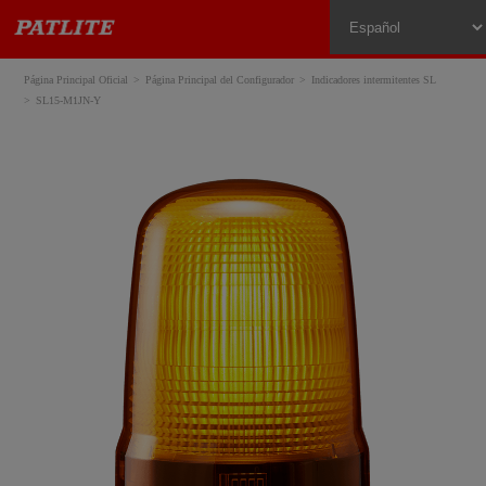
Página Principal Oficial
Página Principal del Configurador
Indicadores intermitentes SL
SL15-M1JN-Y