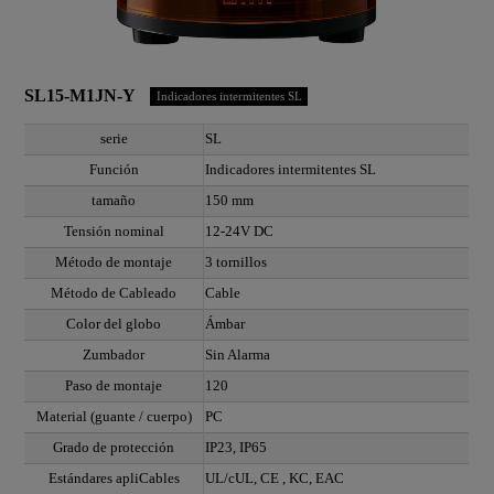
SL15-M1JN-Y
Indicadores intermitentes SL
serie
SL
Función
Indicadores intermitentes SL
tamaño
150 mm
Tensión nominal
12-24V DC
Método de montaje
3 tornillos
Método de Cableado
Cable
Color del globo
Ámbar
Zumbador
Sin Alarma
Paso de montaje
120
Material (guante / cuerpo)
PC
Grado de protección
IP23, IP65
Estándares apliCables
UL/cUL, CE , KC, EAC