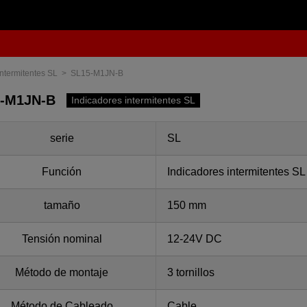
intermitentes SL
SL15-M1JN-B
-M1JN-B
Indicadores intermitentes SL
serie
SL
Función
Indicadores intermitentes SL
tamaño
150 mm
Tensión nominal
12-24V DC
Método de montaje
3 tornillos
Método de Cableado
Cable