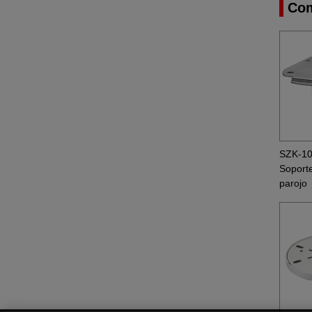
Com
SZK-1
Soport
parojo