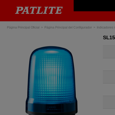
Página Principal Oficial
Página Principal del Configurador
Indicadores 
SL15