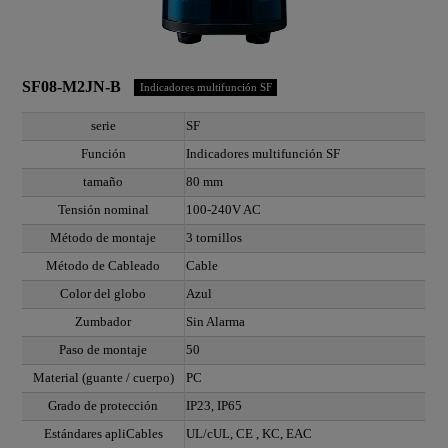
SF08-M2JN-B
Indicadores multifunción SF
serie
SF
Función
Indicadores multifunción SF
tamaño
80 mm
Tensión nominal
100-240V AC
Método de montaje
3 tornillos
Método de Cableado
Cable
Color del globo
Azul
Zumbador
Sin Alarma
Paso de montaje
50
Material (guante / cuerpo)
PC
Grado de protección
IP23, IP65
Estándares apliCables
UL/cUL, CE , KC, EAC