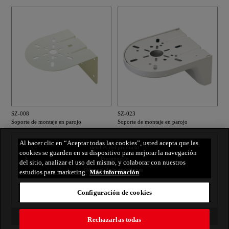
SZ-008
SZ-023
Soporte de montaje en parojo
Soporte de montaje en parojo
Al hacer clic en “Aceptar todas las cookies”, usted acepta que las
detalles del producto
cookies se guarden en su dispositivo para mejorar la navegación
Presupuesto
del sitio, analizar el uso del mismo, y colaborar con nuestros
Manual de instrucciones
estudios para marketing.
Más información
Configuración de cookies
impresión
volver al índice
Rechazarlas todas