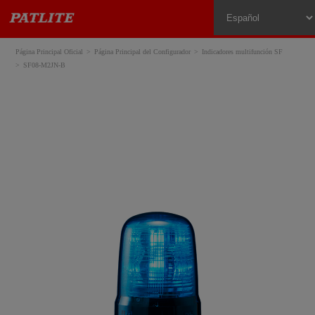
Página Principal Oficial
Página Principal del Configurador
Indicadores multifunción SF
SF08-M2JN-B