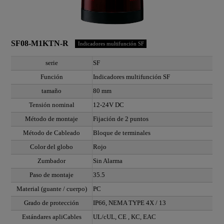
SF08-M1KTN-R
Indicadores multifunción SF
serie
SF
Función
Indicadores multifunción SF
tamaño
80 mm
Tensión nominal
12-24V DC
Método de montaje
Fijación de 2 puntos
Método de Cableado
Bloque de terminales
Color del globo
Rojo
Zumbador
Sin Alarma
Paso de montaje
35.5
Material (guante / cuerpo)
PC
Grado de protección
IP66, NEMA TYPE 4X / 13
Estándares apliCables
UL/cUL, CE , KC, EAC