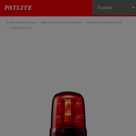
Página Principal Oficial
Página Principal del Configurador
Indicadores multifunción SF
SF08-M1KTN-R