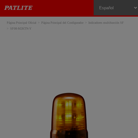
Página Principal Oficial
Página Principal del Configurador
Indicadores multifunción SF
SF08-M2KTN-Y