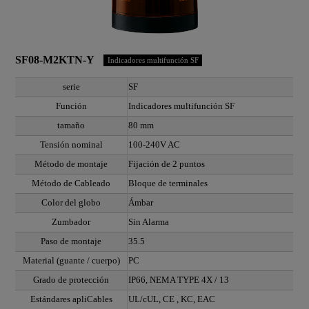
SF08-M2KTN-Y
Indicadores multifunción SF
serie
SF
Función
Indicadores multifunción SF
tamaño
80 mm
Tensión nominal
100-240V AC
Método de montaje
Fijación de 2 puntos
Método de Cableado
Bloque de terminales
Color del globo
Ámbar
Zumbador
Sin Alarma
Paso de montaje
35.5
Material (guante / cuerpo)
PC
Grado de protección
IP66, NEMA TYPE 4X / 13
Estándares apliCables
UL/cUL, CE , KC, EAC