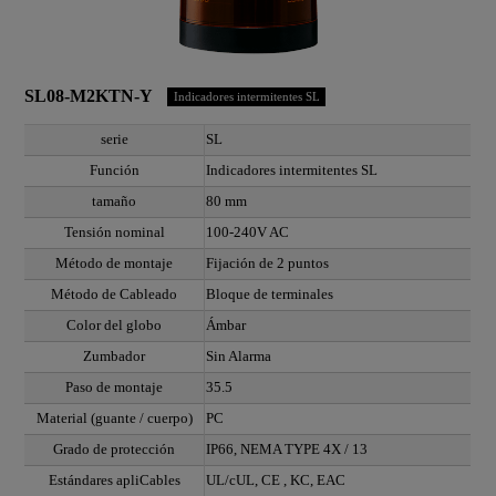
SL08-M2KTN-Y
Indicadores intermitentes SL
serie
SL
Función
Indicadores intermitentes SL
tamaño
80 mm
Tensión nominal
100-240V AC
Método de montaje
Fijación de 2 puntos
Método de Cableado
Bloque de terminales
Color del globo
Ámbar
Zumbador
Sin Alarma
Paso de montaje
35.5
Material (guante / cuerpo)
PC
Grado de protección
IP66, NEMA TYPE 4X / 13
Estándares apliCables
UL/cUL, CE , KC, EAC