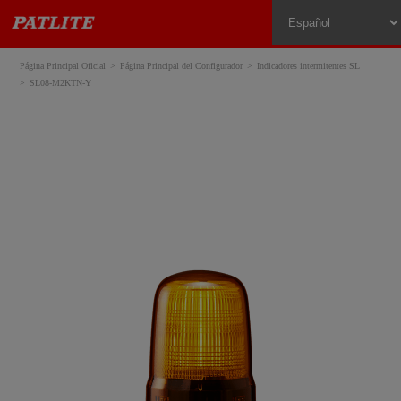
Página Principal Oficial
Página Principal del Configurador
Indicadores intermitentes SL
SL08-M2KTN-Y