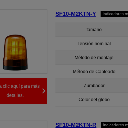
SF10-M2KTN-Y
Indicadores m
tamaño
Tensión nominal
Método de montaje
Método de Cableado
Zumbador
 clic aquí para más
detalles.
Color del globo
SF10-M2KTN-R
Indicadores m