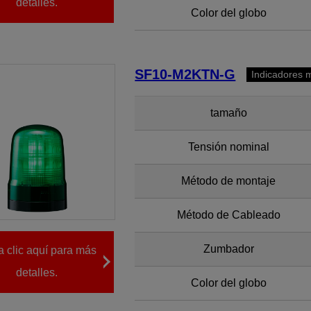
detalles.
Color del globo
SF10-M2KTN-G
Indicadores m
tamaño
Tensión nominal
Método de montaje
Método de Cableado
Zumbador
 clic aquí para más
detalles.
Color del globo