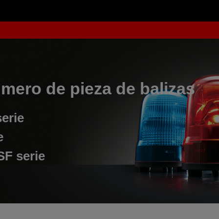
mero de pieza de balizas
erie
e
SF serie