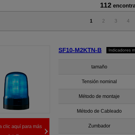
112
encontr
1
2
3
4
SF10-M2KTN-B
Indicadores m
tamaño
Tensión nominal
Método de montaje
Método de Cableado
Zumbador
 clic aquí para más