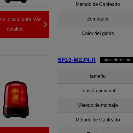
Método de Cableado
Zumbador
 clic aquí para más
detalles.
Color del globo
SF10-M2JN-R
Indicadores mul
tamaño
Tensión nominal
Método de montaje
Método de Cableado