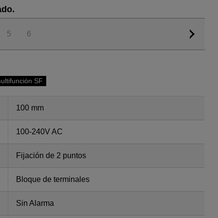
ado.
5
6
ultifunción SF
100 mm
100-240V AC
Fijación de 2 puntos
Bloque de terminales
Sin Alarma