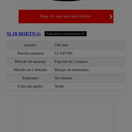
Haga clic aquí para más detalles.
SL10-M1KTN-G
Indicadores intermitentes SL
tamaño
100 mm
Tensión nominal
12-24V DC
Método de montaje
Fijación de 2 puntos
Método de Cableado
Bloque de terminales
Zumbador
Sin Alarma
Color del globo
Verde