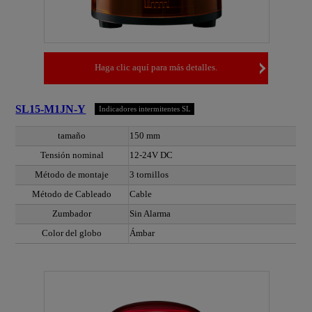
Haga clic aquí para más detalles.
SL15-M1JN-Y
Indicadores intermitentes SL
tamaño
150 mm
Tensión nominal
12-24V DC
Método de montaje
3 tornillos
Método de Cableado
Cable
Zumbador
Sin Alarma
Color del globo
Ámbar