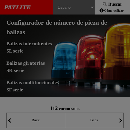
Buscar
Cómo utilizar
Configurador de número de pieza de
balizas
Balizas intermitentes
SL serie
Balizas giratorias
SK serie
Balizas multifuncionales
SF serie
112
encontrado.
Back
Back