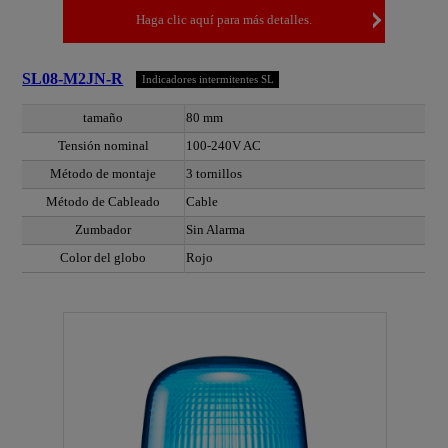
Haga clic aquí para más detalles.
SL08-M2JN-R
Indicadores intermitentes SL
tamaño
80 mm
Tensión nominal
100-240V AC
Método de montaje
3 tornillos
Método de Cableado
Cable
Zumbador
Sin Alarma
Color del globo
Rojo