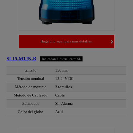
Haga clic aquí para más detalles.
SL15-M1JN-B
Indicadores intermitentes SL
tamaño
150 mm
Tensión nominal
12-24V DC
Método de montaje
3 tornillos
Método de Cableado
Cable
Zumbador
Sin Alarma
Color del globo
Azul