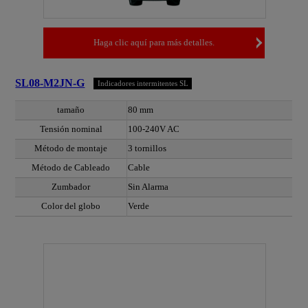
Haga clic aquí para más detalles.
SL08-M2JN-G
Indicadores intermitentes SL
tamaño
80 mm
Tensión nominal
100-240V AC
Método de montaje
3 tornillos
Método de Cableado
Cable
Zumbador
Sin Alarma
Color del globo
Verde