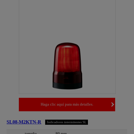
Haga clic aquí para más detalles.
SL08-M2KTN-R
Indicadores intermitentes SL
tamaño
80 mm