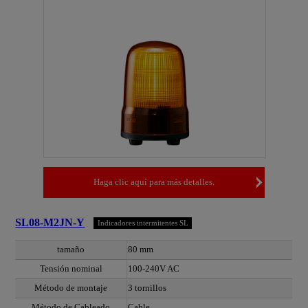
Haga clic aquí para más detalles.
SL08-M2JN-Y
Indicadores intermitentes SL
tamaño
80 mm
Tensión nominal
100-240V AC
Método de montaje
3 tornillos
Método de Cableado
Cable