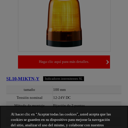
Haga clic aquí para más detalles.
SL10-M1KTN-Y
Indicadores intermitentes SL
tamaño
100 mm
Tensión nominal
12-24V DC
Método de montaje
Fijación de 2 puntos
Método de Cableado
Bloque de terminales
Al hacer clic en “Aceptar todas las cookies”, usted acepta que las
cookies se guarden en su dispositivo para mejorar la navegación
Zumbador
Sin Alarma
del sitio, analizar el uso del mismo, y colaborar con nuestros