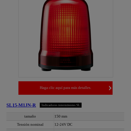
Haga clic aquí para más detalles.
SL15-M1JN-R
Indicadores intermitentes SL
tamaño
150 mm
Tensión nominal
12-24V DC