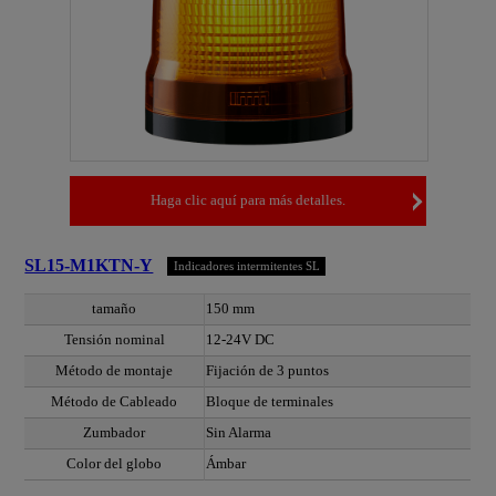
Haga clic aquí para más detalles.
SL15-M1KTN-Y
Indicadores intermitentes SL
tamaño
150 mm
Tensión nominal
12-24V DC
Método de montaje
Fijación de 3 puntos
Método de Cableado
Bloque de terminales
Zumbador
Sin Alarma
Color del globo
Ámbar