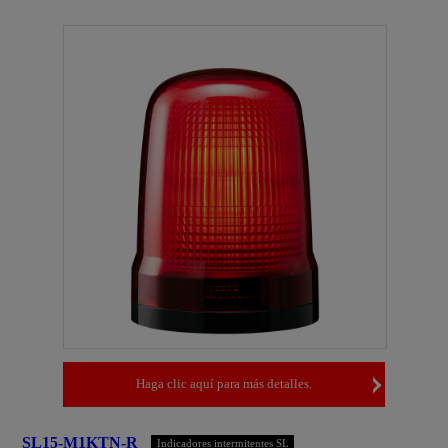
Haga clic aquí para más detalles.
SL15-M1KTN-R
Indicadores intermitentes SL