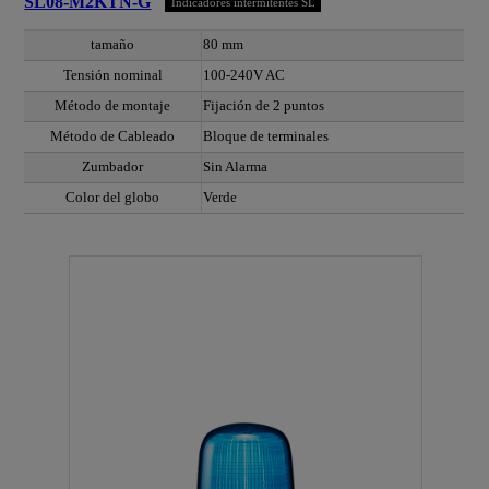
SL08-M2KTN-G
Indicadores intermitentes SL
tamaño
80 mm
Tensión nominal
100-240V AC
Método de montaje
Fijación de 2 puntos
Método de Cableado
Bloque de terminales
Zumbador
Sin Alarma
Color del globo
Verde