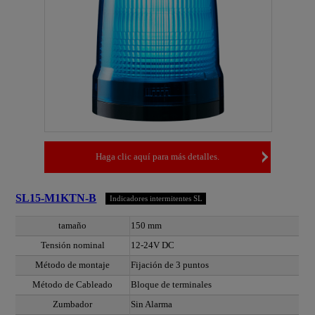
Haga clic aquí para más detalles.
SL15-M1KTN-B
Indicadores intermitentes SL
tamaño
150 mm
Tensión nominal
12-24V DC
Método de montaje
Fijación de 3 puntos
Método de Cableado
Bloque de terminales
Zumbador
Sin Alarma