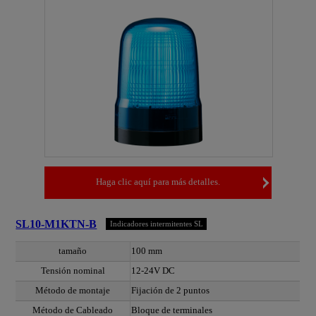
Haga clic aquí para más detalles.
SL10-M1KTN-B
Indicadores intermitentes SL
tamaño
100 mm
Tensión nominal
12-24V DC
Método de montaje
Fijación de 2 puntos
Método de Cableado
Bloque de terminales