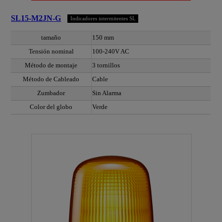
SL15-M2JN-G
Indicadores intermitentes SL
tamaño
150 mm
Tensión nominal
100-240V AC
Método de montaje
3 tornillos
Método de Cableado
Cable
Zumbador
Sin Alarma
Color del globo
Verde