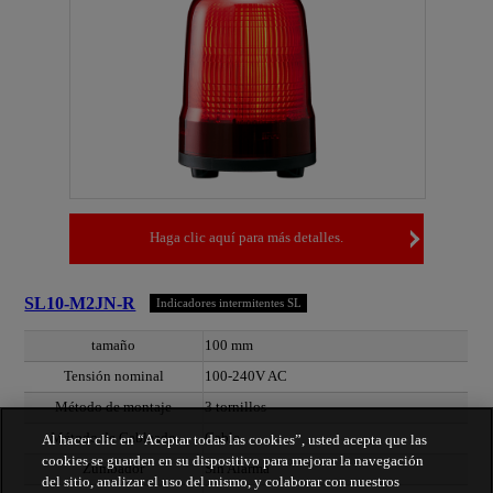
Haga clic aquí para más detalles.
SL10-M2JN-R
Indicadores intermitentes SL
tamaño
100 mm
Tensión nominal
100-240V AC
Método de montaje
3 tornillos
Método de Cableado
Cable
Al hacer clic en “Aceptar todas las cookies”, usted acepta que las
cookies se guarden en su dispositivo para mejorar la navegación
Zumbador
Sin Alarma
del sitio, analizar el uso del mismo, y colaborar con nuestros