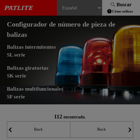
Buscar
Cómo utilizar
Configurador de número de pieza de
balizas
Balizas intermitentes
SL serie
Balizas giratorias
SK serie
Balizas multifuncionales
SF serie
112
encontrado.
Back
Back