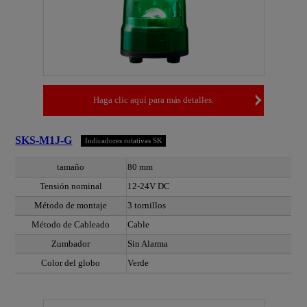
Haga clic aquí para más detalles.
SKS-M1J-G
Indicadores rotativas SK
tamaño
80 mm
Tensión nominal
12-24V DC
Método de montaje
3 tornillos
Método de Cableado
Cable
Zumbador
Sin Alarma
Color del globo
Verde