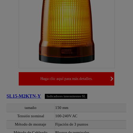
Haga clic aquí para más detalles.
SL15-M2KTN-Y
Indicadores intermitentes SL
tamaño
150 mm
Tensión nominal
100-240V AC
Método de montaje
Fijación de 3 puntos
Método de Cableado
Bloque de terminales