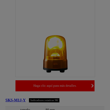
Haga clic aquí para más detalles.
SKS-M1J-Y
Indicadores rotativas SK
tamaño
80 mm