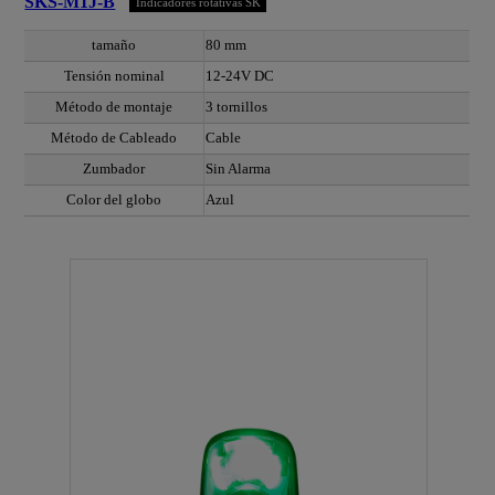
SKS-M1J-B
Indicadores rotativas SK
tamaño
80 mm
Tensión nominal
12-24V DC
Método de montaje
3 tornillos
Método de Cableado
Cable
Zumbador
Sin Alarma
Color del globo
Azul