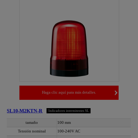
Haga clic aquí para más detalles.
SL10-M2KTN-R
Indicadores intermitentes SL
tamaño
100 mm
Tensión nominal
100-240V AC