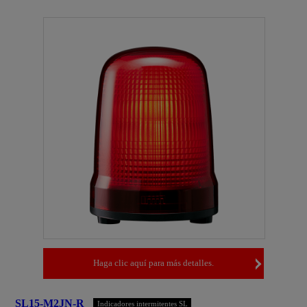
Haga clic aquí para más detalles.
SL15-M2JN-R
Indicadores intermitentes SL