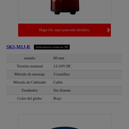
Haga clic aquí para más detalles.
SKS-M1J-R
Indicadores rotativas SK
tamaño
80 mm
Tensión nominal
12-24V DC
Método de montaje
3 tornillos
Método de Cableado
Cable
Zumbador
Sin Alarma
Color del globo
Rojo