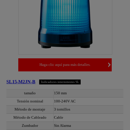
Haga clic aquí para más detalles.
SL15-M2JN-B
Indicadores intermitentes SL
tamaño
150 mm
Tensión nominal
100-240V AC
Método de montaje
3 tornillos
Método de Cableado
Cable
Zumbador
Sin Alarma