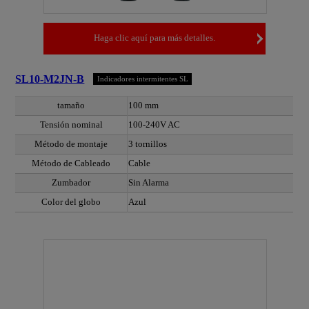
Haga clic aquí para más detalles.
SL10-M2JN-B
Indicadores intermitentes SL
tamaño
100 mm
Tensión nominal
100-240V AC
Método de montaje
3 tornillos
Método de Cableado
Cable
Zumbador
Sin Alarma
Color del globo
Azul