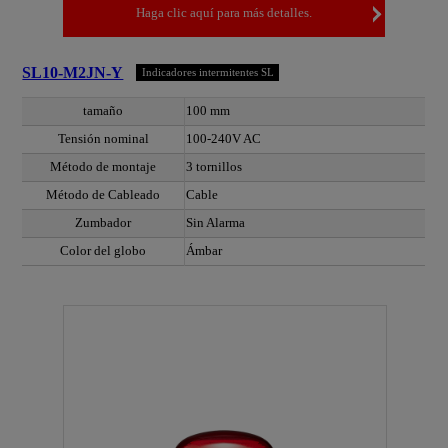
Haga clic aquí para más detalles.
SL10-M2JN-Y
Indicadores intermitentes SL
tamaño
100 mm
Tensión nominal
100-240V AC
Método de montaje
3 tornillos
Método de Cableado
Cable
Zumbador
Sin Alarma
Color del globo
Ámbar