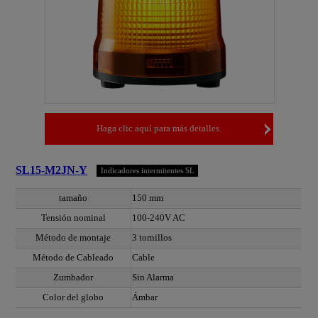
Haga clic aquí para más detalles.
SL15-M2JN-Y
Indicadores intermitentes SL
tamaño
150 mm
Tensión nominal
100-240V AC
Método de montaje
3 tornillos
Método de Cableado
Cable
Zumbador
Sin Alarma
Color del globo
Ámbar