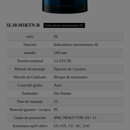
SL10-M1KTN-B
Indicadores intermitentes SL
serie
SL
Función
Indicadores intermitentes SL
tamaño
100 mm
Tensión nominal
12-24V DC
Método de montaje
Fijación de 2 puntos
Método de Cableado
Bloque de terminales
Color del globo
Azul
Zumbador
Sin Alarma
Paso de montaje
55
Material (guante / cuerpo)
PC
Grado de protección
IP66, NEMA TYPE 4X / 13
Estándares apliCables
UL/cUL, CE , KC, EAC