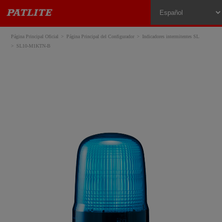
Página Principal Oficial
Página Principal del Configurador
Indicadores intermitentes SL
SL10-M1KTN-B