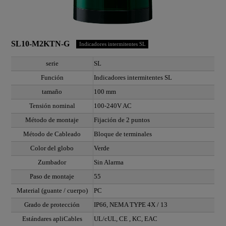
SL10-M2KTN-G
Indicadores intermitentes SL
serie
SL
Función
Indicadores intermitentes SL
tamaño
100 mm
Tensión nominal
100-240V AC
Método de montaje
Fijación de 2 puntos
Método de Cableado
Bloque de terminales
Color del globo
Verde
Zumbador
Sin Alarma
Paso de montaje
55
Material (guante / cuerpo)
PC
Grado de protección
IP66, NEMA TYPE 4X / 13
Estándares apliCables
UL/cUL, CE , KC, EAC