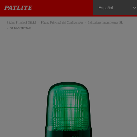
Página Principal Oficial
Página Principal del Configurador
Indicadores intermitentes SL
SL10-M2KTN-G