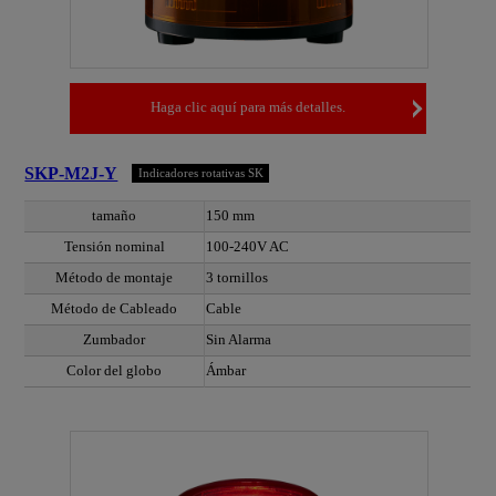
Haga clic aquí para más detalles.
SKP-M2J-Y
Indicadores rotativas SK
tamaño
150 mm
Tensión nominal
100-240V AC
Método de montaje
3 tornillos
Método de Cableado
Cable
Zumbador
Sin Alarma
Color del globo
Ámbar