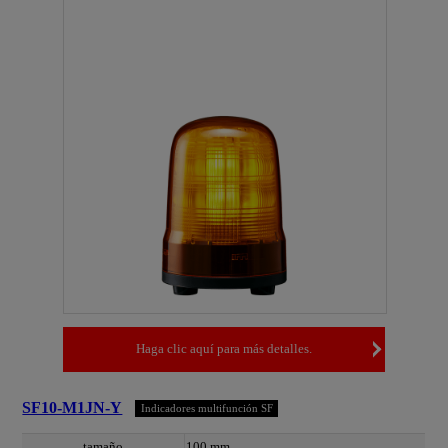
Haga clic aquí para más detalles.
SF10-M1JN-Y
Indicadores multifunción SF
tamaño
100 mm