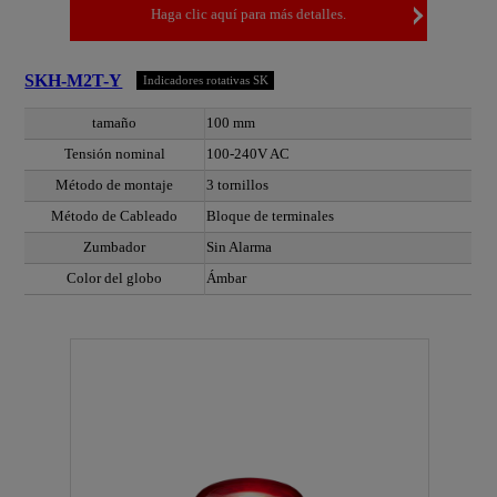
Haga clic aquí para más detalles.
SKH-M2T-Y
Indicadores rotativas SK
tamaño
100 mm
Tensión nominal
100-240V AC
Método de montaje
3 tornillos
Método de Cableado
Bloque de terminales
Zumbador
Sin Alarma
Color del globo
Ámbar