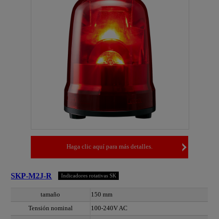
Haga clic aquí para más detalles.
SKP-M2J-R
Indicadores rotativas SK
tamaño
150 mm
Tensión nominal
100-240V AC