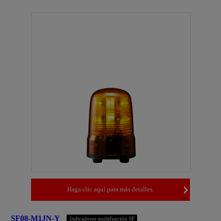
Haga clic aquí para más detalles.
SF08-M1JN-Y
Indicadores multifunción SF