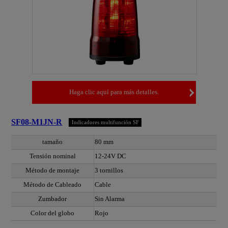
Haga clic aquí para más detalles.
SF08-M1JN-R
Indicadores multifunción SF
tamaño
80 mm
Tensión nominal
12-24V DC
Método de montaje
3 tornillos
Método de Cableado
Cable
Zumbador
Sin Alarma
Color del globo
Rojo