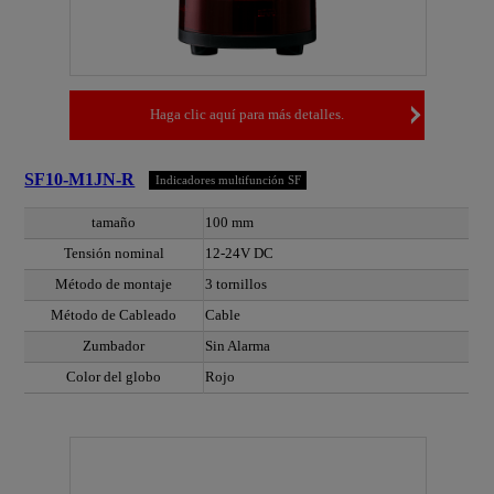
Haga clic aquí para más detalles.
SF10-M1JN-R
Indicadores multifunción SF
tamaño
100 mm
Tensión nominal
12-24V DC
Método de montaje
3 tornillos
Método de Cableado
Cable
Zumbador
Sin Alarma
Color del globo
Rojo