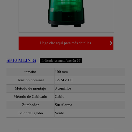
Haga clic aquí para más detalles.
SF10-M1JN-G
Indicadores multifunción SF
tamaño
100 mm
Tensión nominal
12-24V DC
Método de montaje
3 tornillos
Método de Cableado
Cable
Zumbador
Sin Alarma
Color del globo
Verde