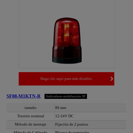
Haga clic aquí para más detalles.
SF08-M1KTN-R
Indicadores multifunción SF
tamaño
80 mm
Tensión nominal
12-24V DC
Método de montaje
Fijación de 2 puntos
Método de Cableado
Bloque de terminales