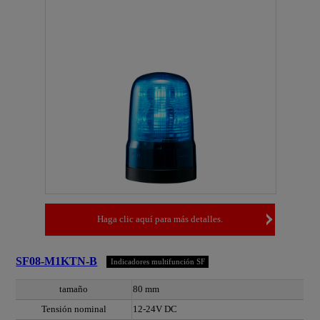
Haga clic aquí para más detalles.
SF08-M1KTN-B
Indicadores multifunción SF
tamaño
80 mm
Tensión nominal
12-24V DC