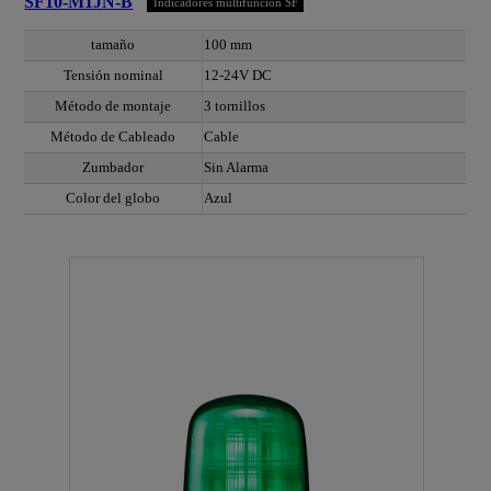
SF10-M1JN-B
Indicadores multifunción SF
tamaño
100 mm
Tensión nominal
12-24V DC
Método de montaje
3 tornillos
Método de Cableado
Cable
Zumbador
Sin Alarma
Color del globo
Azul