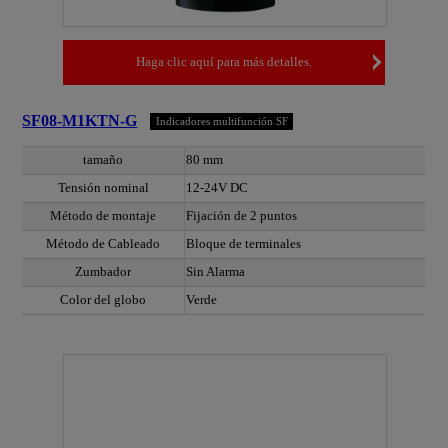
Haga clic aquí para más detalles.
SF08-M1KTN-G
Indicadores multifunción SF
tamaño
80 mm
Tensión nominal
12-24V DC
Método de montaje
Fijación de 2 puntos
Método de Cableado
Bloque de terminales
Zumbador
Sin Alarma
Color del globo
Verde