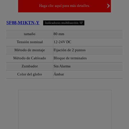
Haga clic aquí para más detalles.
SF08-M1KTN-Y
Indicadores multifunción SF
tamaño
80 mm
Tensión nominal
12-24V DC
Método de montaje
Fijación de 2 puntos
Método de Cableado
Bloque de terminales
Zumbador
Sin Alarma
Color del globo
Ámbar