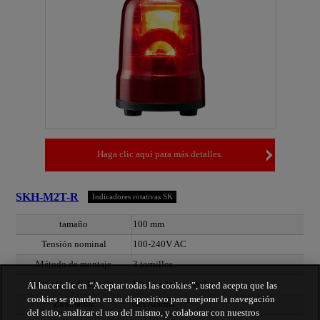
Haga clic aquí para más detalles.
SKH-M2T-R
Indicadores rotativas SK
tamaño
100 mm
Tensión nominal
100-240V AC
Método de montaje
3 tornillos
Método de Cableado
Bloque de terminales
Al hacer clic en “Aceptar todas las cookies”, usted acepta que las
cookies se guarden en su dispositivo para mejorar la navegación
Zumbador
Sin Alarma
del sitio, analizar el uso del mismo, y colaborar con nuestros