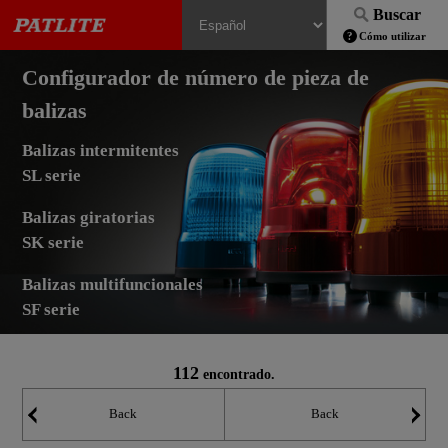
Buscar
Cómo utilizar
Configurador de número de pieza de
balizas
Balizas intermitentes
SL serie
Balizas giratorias
SK serie
Balizas multifuncionales
SF serie
112
encontrado.
Back
Back