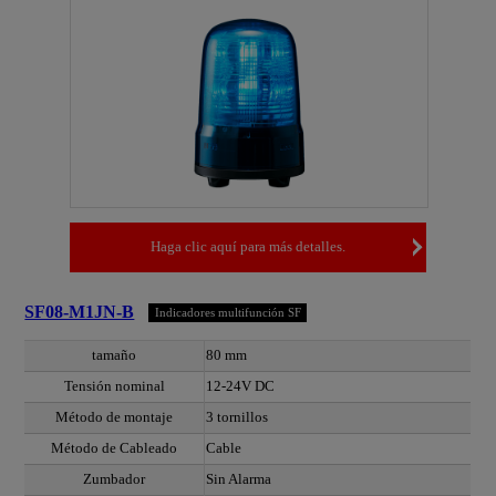
Haga clic aquí para más detalles.
SF08-M1JN-B
Indicadores multifunción SF
tamaño
80 mm
Tensión nominal
12-24V DC
Método de montaje
3 tornillos
Método de Cableado
Cable
Zumbador
Sin Alarma