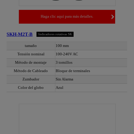
Haga clic aquí para más detalles.
SKH-M2T-B
Indicadores rotativas SK
tamaño
100 mm
Tensión nominal
100-240V AC
Método de montaje
3 tornillos
Método de Cableado
Bloque de terminales
Zumbador
Sin Alarma
Color del globo
Azul