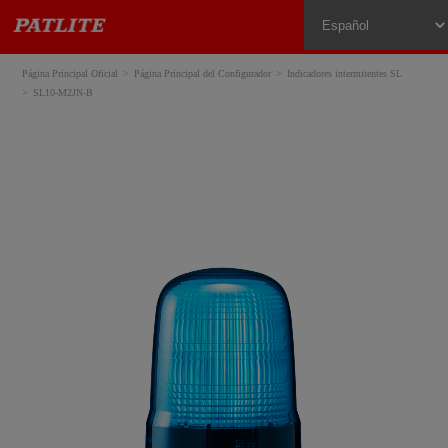
Página Principal Oficial
Página Principal del Configurador
Indicadores intermitentes SL
SL10-M2JN-B