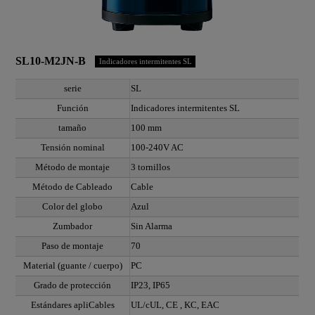
SL10-M2JN-B
Indicadores intermitentes SL
serie
SL
Función
Indicadores intermitentes SL
tamaño
100 mm
Tensión nominal
100-240V AC
Método de montaje
3 tornillos
Método de Cableado
Cable
Color del globo
Azul
Zumbador
Sin Alarma
Paso de montaje
70
Material (guante / cuerpo)
PC
Grado de protección
IP23, IP65
Estándares apliCables
UL/cUL, CE , KC, EAC