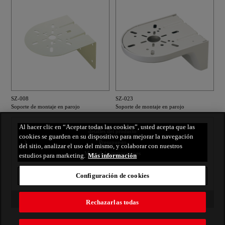
SZ-008
SZ-023
Soporte de montaje en parojo
Soporte de montaje en parojo
Al hacer clic en “Aceptar todas las cookies”, usted acepta que las
detalles del producto
cookies se guarden en su dispositivo para mejorar la navegación
Presupuesto
del sitio, analizar el uso del mismo, y colaborar con nuestros
Manual de instrucciones
estudios para marketing.
Más información
Configuración de cookies
impresión
volver al índice
Rechazarlas todas