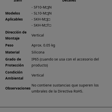
Ítem
Detalles
- SF10-M□JN
Modelos
- SL10-M□JN
Aplicables
- SKH-M□J□
- SKH-M□T□
Dirección de
Vertical
Montaje
Peso
Aprox. 0.05 kg
Material
Silicona
Grado de
IP65 (cuando se usa con el accesorio del
Protección
producto)
Condición
Vertical
Ambiental
No contiene sustancias que superen los
Observaciones
umbrales de la Directiva RoHS.