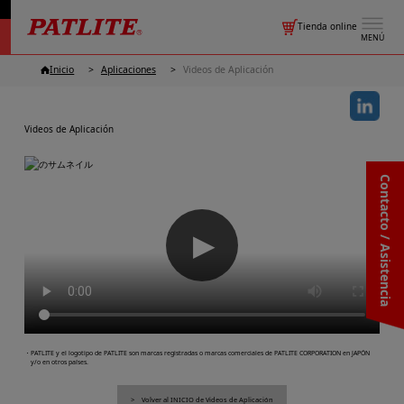
Tienda online
MENÚ
Inicio
Aplicaciones
Videos de Aplicación
Videos de Aplicación
Contacto / Asistencia
▶
・PATLITE y el logotipo de PATLITE son marcas registradas o marcas comerciales de PATLITE CORPORATION en JAPÓN
y/o en otros países.
Volver al INICIO de Videos de Aplicación