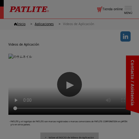
Tienda online
MENÚ
Inicio
Aplicaciones
Videos de Aplicación
Videos de Aplicación
Contacto / Asistencia
▶
・PATLITE y el logotipo de PATLITE son marcas registradas o marcas comerciales de PATLITE CORPORATION en JAPÓN
y/o en otros países.
Volver al INICIO de Videos de Aplicación