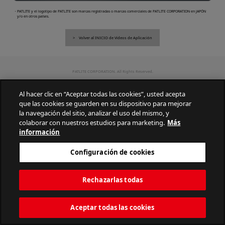
・PATLITE y el logotipo de PATLITE son marcas registradas o marcas comerciales de PATLITE CORPORATION en JAPÓN
y/o en otros países.
Volver al INICIO de Videos de Aplicación
PATLITE CORPORATION. All Rights Reserved.
Al hacer clic en “Aceptar todas las cookies”, usted acepta
que las cookies se guarden en su dispositivo para mejorar
la navegación del sitio, analizar el uso del mismo, y
colaborar con nuestros estudios para marketing.
Más
información
Configuración de cookies
Rechazarlas todas
Aceptar todas las cookies