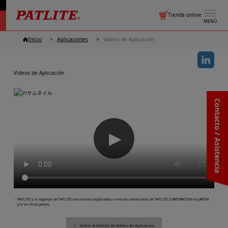
Tienda online
MENÚ
Inicio
Aplicaciones
Videos de Aplicación
Videos de Aplicación
Contacto / Asistencia
▶
・PATLITE y el logotipo de PATLITE son marcas registradas o marcas comerciales de PATLITE CORPORATION en JAPÓN
y/o en otros países.
Volver al INICIO de Videos de Aplicación