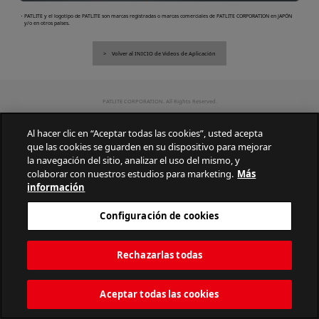
・PATLITE y el logotipo de PATLITE son marcas registradas o marcas comerciales de PATLITE CORPORATION en JAPÓN
y/o en otros países.
Volver al INICIO de Videos de Aplicación
PATLITE CORPORATION. All Rights Reserved.
Al hacer clic en “Aceptar todas las cookies”, usted acepta
que las cookies se guarden en su dispositivo para mejorar
la navegación del sitio, analizar el uso del mismo, y
colaborar con nuestros estudios para marketing.
Más
información
Configuración de cookies
Rechazarlas todas
Aceptar todas las cookies