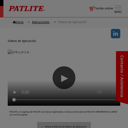
Tienda online
MENÚ
Inicio
Aplicaciones
Videos de Aplicación
Videos de Aplicación
Contacto / Asistencia
▶
・PATLITE y el logotipo de PATLITE son marcas registradas o marcas comerciales de PATLITE CORPORATION en JAPÓN
y/o en otros países.
Volver al INICIO de Videos de Aplicación