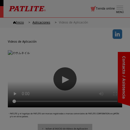
Tienda online
MENÚ
Inicio
Aplicaciones
Videos de Aplicación
Videos de Aplicación
Contacto / Asistencia
▶
・PATLITE y el logotipo de PATLITE son marcas registradas o marcas comerciales de PATLITE CORPORATION en JAPÓN
y/o en otros países.
Volver al INICIO de Videos de Aplicación