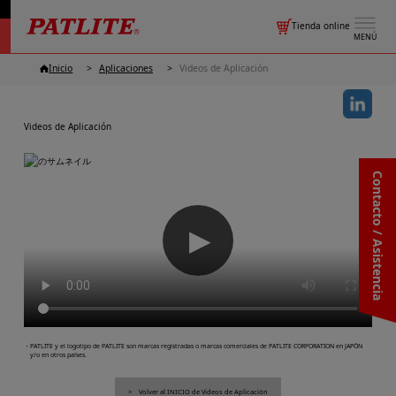
Tienda online
MENÚ
Inicio
Aplicaciones
Videos de Aplicación
Videos de Aplicación
Contacto / Asistencia
▶
・PATLITE y el logotipo de PATLITE son marcas registradas o marcas comerciales de PATLITE CORPORATION en JAPÓN
y/o en otros países.
Volver al INICIO de Videos de Aplicación