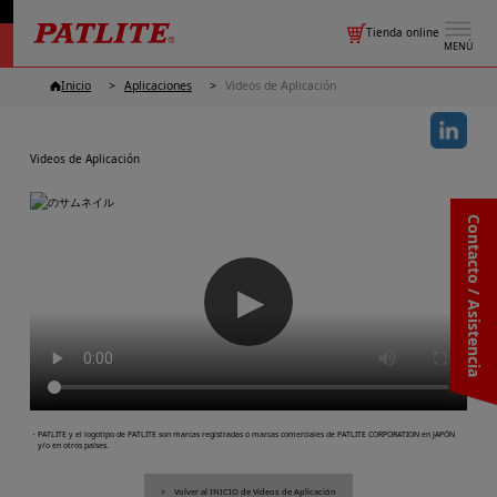
Tienda online
MENÚ
Inicio
Aplicaciones
Videos de Aplicación
Videos de Aplicación
Contacto / Asistencia
▶
・PATLITE y el logotipo de PATLITE son marcas registradas o marcas comerciales de PATLITE CORPORATION en JAPÓN
y/o en otros países.
Volver al INICIO de Videos de Aplicación