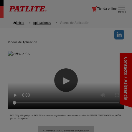
Tienda online
MENÚ
Inicio
Aplicaciones
Videos de Aplicación
Videos de Aplicación
Contacto / Asistencia
▶
・PATLITE y el logotipo de PATLITE son marcas registradas o marcas comerciales de PATLITE CORPORATION en JAPÓN
y/o en otros países.
Volver al INICIO de Videos de Aplicación