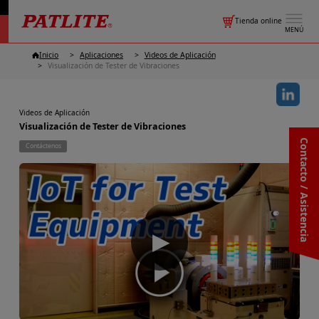
Tienda online
MENÚ
Inicio
Aplicaciones
Videos de Aplicación
Visualización de Tester de Vibraciones
Videos de Aplicación
Visualización de Tester de Vibraciones
Contacto / Asistencia
Contáctenos
▶