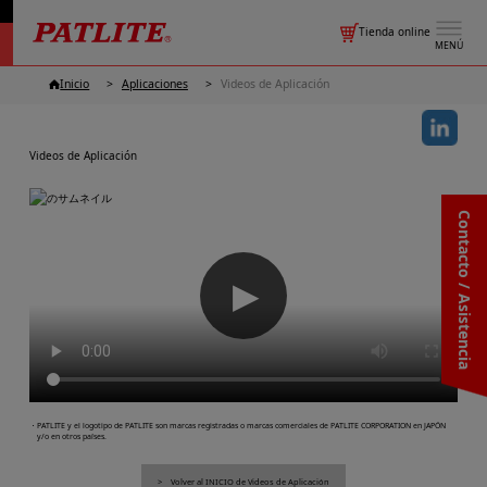
Tienda online
MENÚ
Inicio
Aplicaciones
Videos de Aplicación
Videos de Aplicación
Contacto / Asistencia
▶
・PATLITE y el logotipo de PATLITE son marcas registradas o marcas comerciales de PATLITE CORPORATION en JAPÓN
y/o en otros países.
Volver al INICIO de Videos de Aplicación