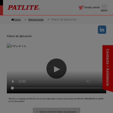
Tienda online
MENÚ
Inicio
Aplicaciones
Videos de Aplicación
Videos de Aplicación
Contacto / Asistencia
▶
・PATLITE y el logotipo de PATLITE son marcas registradas o marcas comerciales de PATLITE CORPORATION en JAPÓN
y/o en otros países.
Volver al INICIO de Videos de Aplicación