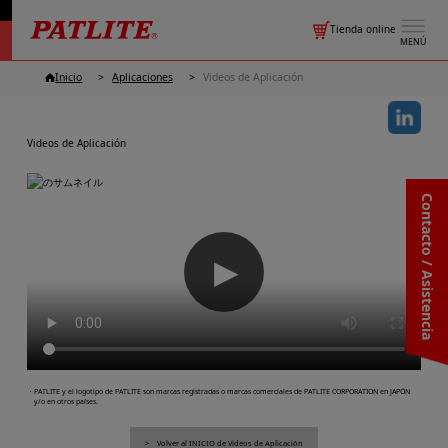
Tienda online
MENÚ
Inicio
Aplicaciones
Videos de Aplicación
Videos de Aplicación
Contacto / Asistencia
▶
・PATLITE y el logotipo de PATLITE son marcas registradas o marcas comerciales de PATLITE CORPORATION en JAPÓN
y/o en otros países.
Volver al INICIO de Videos de Aplicación