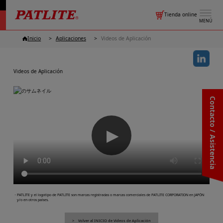
Tienda online
MENÚ
Inicio
Aplicaciones
Videos de Aplicación
Videos de Aplicación
Contacto / Asistencia
▶
・PATLITE y el logotipo de PATLITE son marcas registradas o marcas comerciales de PATLITE CORPORATION en JAPÓN
y/o en otros países.
Volver al INICIO de Videos de Aplicación