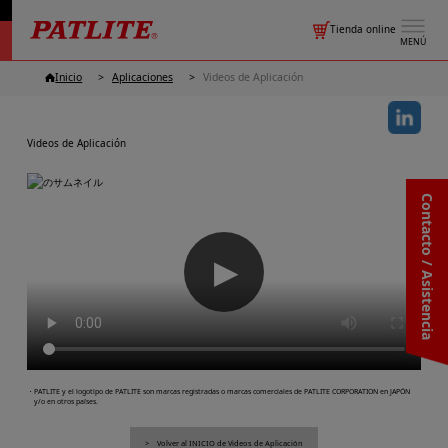
Tienda online
MENÚ
Inicio
Aplicaciones
Videos de Aplicación
Videos de Aplicación
Contacto / Asistencia
▶
・PATLITE y el logotipo de PATLITE son marcas registradas o marcas comerciales de PATLITE CORPORATION en JAPÓN
y/o en otros países.
Volver al INICIO de Videos de Aplicación