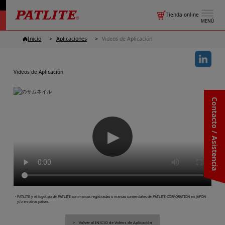
Tienda online
MENÚ
Inicio
Aplicaciones
Videos de Aplicación
Videos de Aplicación
Contacto / Asistencia
▶
・PATLITE y el logotipo de PATLITE son marcas registradas o marcas comerciales de PATLITE CORPORATION en JAPÓN
y/o en otros países.
Volver al INICIO de Videos de Aplicación