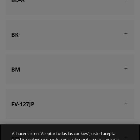
BD-A
BK
BM
FV-127JP
Al hacer clic en “Aceptar todas las cookies”, usted acepta
RFV
que las cookies se guarden en su dispositivo para mejorar