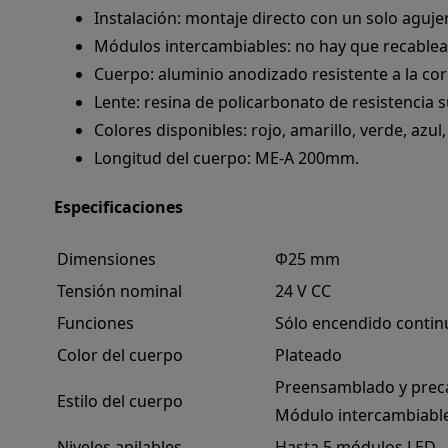
Instalación: montaje directo con un solo aguje
Módulos intercambiables: no hay que recablear
Cuerpo: aluminio anodizado resistente a la cor
Lente: resina de policarbonato de resistencia s
Colores disponibles: rojo, amarillo, verde, azul,
Longitud del cuerpo: ME-A 200mm.
Especificaciones
Dimensiones
Φ25 mm
Tensión nominal
24 V CC
Funciones
Sólo encendido contin
Color del cuerpo
Plateado
Preensamblado y prec
Estilo del cuerpo
Módulo intercambiable 
Niveles apilables
Hasta 5 módulos LED