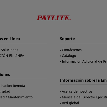
os en Línea
Soporte
e Soluciones
Contáctenos
CIÓN EN LÍNEA
Catálogo
Información Adicional de P
ciones
Información sobre la E
rización Remota
tividad
Acerca de nosotros
dad / Mantenimiento
Mensaje del Director Ejecut
d
Red global