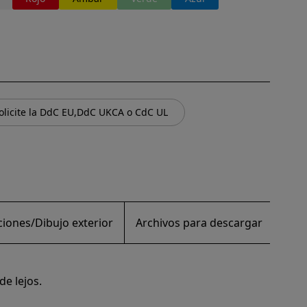
olicite la DdC EU,DdC UKCA o CdC UL
ciones/Dibujo exterior
Archivos para descargar
Piez
de lejos.