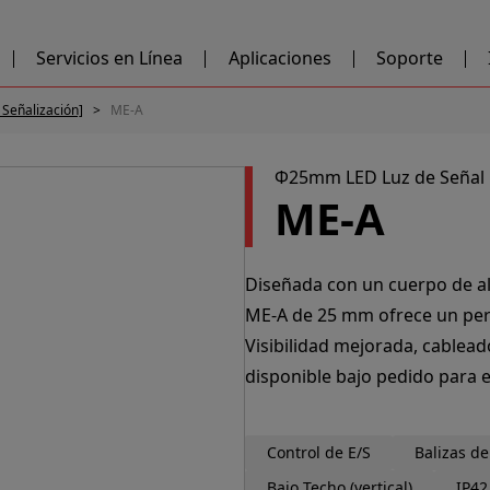
Servicios en Línea
Aplicaciones
Soporte
e Señalización]
ME-A
Φ25mm LED Luz de Señal 
ME-A
Diseñada con un cuerpo de alu
ME-A de 25 mm ofrece un perf
Visibilidad mejorada, cablead
disponible bajo pedido para 
Control de E/S
Balizas de
Bajo Techo (vertical)
IP42