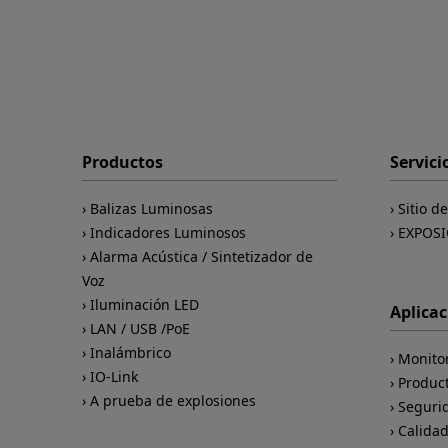
Productos
Servici
Balizas Luminosas
Sitio d
Indicadores Luminosos
EXPOSI
Alarma Acústica / Sintetizador de
Voz
Iluminación LED
Aplica
LAN / USB /PoE
Inalámbrico
Monito
IO-Link
Produc
A prueba de explosiones
Seguri
Calida