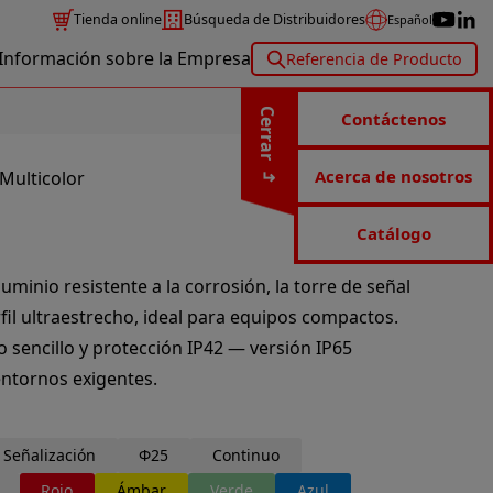
Tienda online
Búsqueda de Distribuidores
Español
Información sobre la Empresa
Referencia de Producto
Cerrar
Contáctenos
Acerca de nosotros
Multicolor
Catálogo
minio resistente a la corrosión, la torre de señal
il ultraestrecho, ideal para equipos compactos.
o sencillo y protección IP42 — versión IP65
entornos exigentes.
 Señalización
Φ25
Continuo
Rojo
Ámbar
Verde
Azul