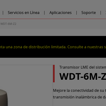
Servicios en Línea
Aplicaciones
Soporte
WDT-6M-Z2
ta una zona de distribución limitada. Consulte a nuestras su
Transmisor LME del siste
WDT-6M-
Mejore la conectividad de su
transmisión inalámbrica de da