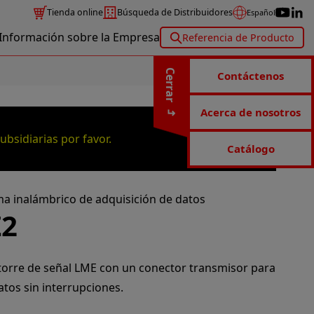
Tienda online
Búsqueda de Distribuidores
Español
Información sobre la Empresa
Referencia de Producto
Cerrar
Contáctenos
Acerca de nosotros
bsidiarias por favor.
Catálogo
ma inalámbrico de adquisición de datos
Z2
 torre de señal LME con un conector transmisor para
tos sin interrupciones.