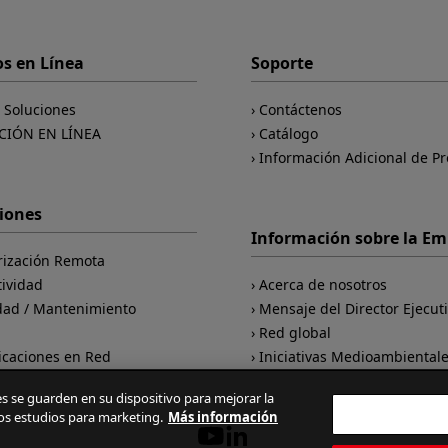
os en Línea
Soporte
e Soluciones
Contáctenos
CIÓN EN LÍNEA
Catálogo
Información Adicional de P
ciones
Información sobre la E
rización Remota
tividad
Acerca de nosotros
dad / Mantenimiento
Mensaje del Director Ejecut
d
Red global
caciones en Red
Iniciativas Medioambiental
ies se guarden en su dispositivo para mejorar la
ros estudios para marketing.
Más información