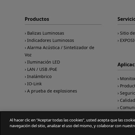
Productos
Servici
Balizas Luminosas
Sitio d
Indicadores Luminosos
EXPOSI
Alarma Acústica / Sintetizador de
Voz
Iluminación LED
Aplica
LAN / USB /PoE
Inalámbrico
Monito
IO-Link
Produc
A prueba de explosiones
Seguri
Calida
Comuni
Al hacer clic en “Aceptar todas las cookies”, usted acepta que las cook
navegación del sitio, analizar el uso del mismo, y colaborar con nuest