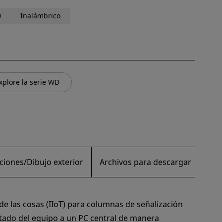
0
Inalámbrico
xplore la serie WD
ciones/Dibujo exterior
Archivos para descargar
Pie
de las cosas (IIoT) para columnas de señalización
stado del equipo a un PC central de manera