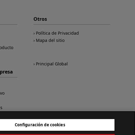
Otros
Política de Privacidad
Mapa del sitio
roducto
Principal Global
mpresa
ivo
es
Configuración de cookies