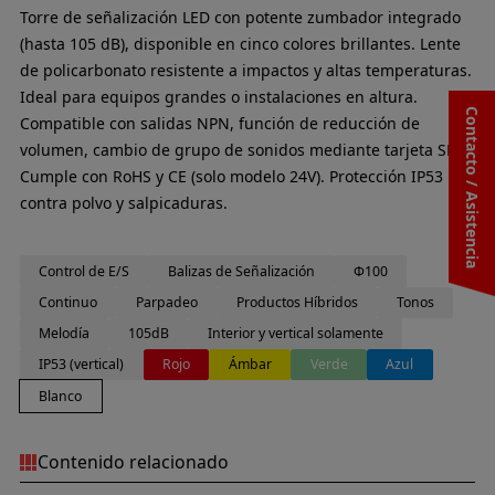
Torre de señalización LED con potente zumbador integrado
(hasta 105 dB), disponible en cinco colores brillantes. Lente
de policarbonato resistente a impactos y altas temperaturas.
Ideal para equipos grandes o instalaciones en altura.
Contacto / Asistencia
Compatible con salidas NPN, función de reducción de
volumen, cambio de grupo de sonidos mediante tarjeta SD.
Cumple con RoHS y CE (solo modelo 24V). Protección IP53
contra polvo y salpicaduras.
Control de E/S
Balizas de Señalización
Φ100
Continuo
Parpadeo
Productos Híbridos
Tonos
Melodía
105dB
Interior y vertical solamente
IP53 (vertical)
Rojo
Ámbar
Verde
Azul
Blanco
Contenido relacionado