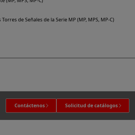
nte (MP, MPS, MP-C)
s Torres de Señales de la Serie MP (MP, MPS, MP-C)
Contáctenos
Solicitud de catálogos