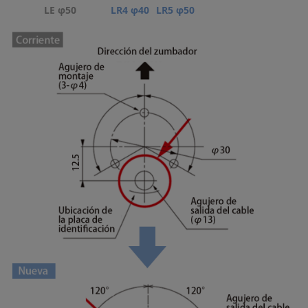
LE φ50
LR4 φ40
LR5 φ50