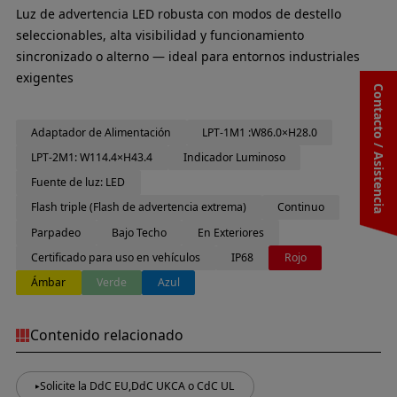
Luz de advertencia LED robusta con modos de destello
seleccionables, alta visibilidad y funcionamiento
sincronizado o alterno — ideal para entornos industriales
exigentes
Contacto / Asistencia
Adaptador de Alimentación
LPT-1M1 :W86.0×H28.0
LPT-2M1: W114.4×H43.4
Indicador Luminoso
Fuente de luz: LED
Flash triple (Flash de advertencia extrema)
Continuo
Parpadeo
Bajo Techo
En Exteriores
Certificado para uso en vehículos
IP68
Rojo
Ámbar
Verde
Azul
Contenido relacionado
Solicite la DdC EU,DdC UKCA o CdC UL