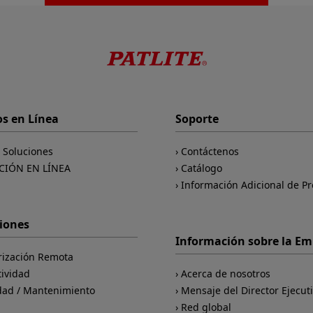
os en Línea
Soporte
e Soluciones
Contáctenos
CIÓN EN LÍNEA
Catálogo
Información Adicional de P
ciones
Información sobre la E
rización Remota
tividad
Acerca de nosotros
dad / Mantenimiento
Mensaje del Director Ejecut
d
Red global