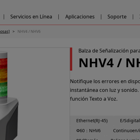
Servicios en Línea
Aplicaciones
Soporte
nosas]
NHV4 / NHV6
Balza de Señalización par
NHV4 / N
Notifique los errores en dispo
instantánea con luz y sonido.
función Texto a Voz.
Ethernet(RJ-45)
E/Sdigita
Φ60：NHV6
Continuoen/