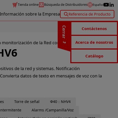
Tienda online
Búsqueda de Distribuidores
Español
Información sobre la Empresa
Referencia de Producto
Cerrar
Contáctenos
Acerca de nosotros
a monitorización de la Red con notificaciones de voz
HV6
Catálogo
sitivos de la red y sistemas. Notificación
 Convierta datos de texto en mensajes de voz con la
les
Torre de señal
Φ40：NHV4
intermitente
Alarms /Campanilla/Voz