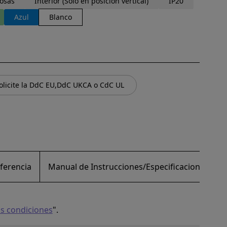
osas
Interior (Solo en posición vertical)
IP20
Azul
Blanco
olicite la DdC EU,DdC UKCA o CdC UL
ferencia
Manual de Instrucciones/Especificaciones/Dibu
as condiciones
".