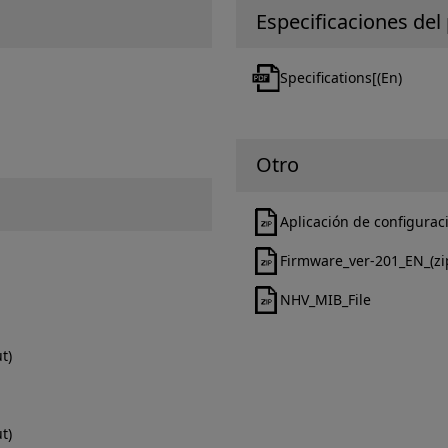
Especificaciones del
Specifications[(En)
Otro
Aplicación de configurac
Firmware_ver-201_EN_(zi
NHV_MIB_File
t)
t)