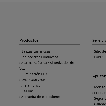
Productos
Servici
Balizas Luminosas
Sitio d
Indicadores Luminosos
EXPOSI
Alarma Acústica / Sintetizador de
Voz
Iluminación LED
Aplica
LAN / USB /PoE
Inalámbrico
Monito
IO-Link
Produc
A prueba de explosiones
Seguri
Calida