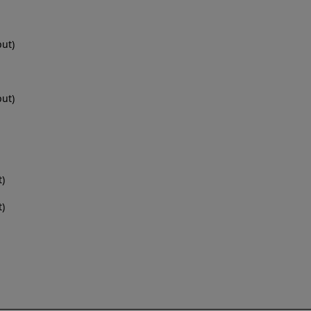
ut)
ut)
)
)