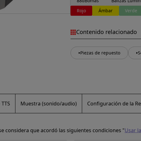
88dBomás
Balizas Lumin
Rojo
Ámbar
Verde
Contenido relacionado
Piezas de repuesto
S
 TTS
Muestra (sonido/audio)
Configuración de la Re
o se considera que acordó las siguientes condiciones "
Usar l