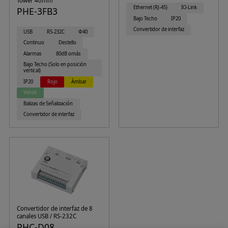
Tower 40mm
Ethernet (RJ-45)
IO-Link
PHE-3FB3
Bajo Techo
IP20
Convertidor de interfaz
USB
RS-232C
Φ40
Continuo
Destello
Alarmas
80dB omás
Bajo Techo (Solo en posición
vertical)
IP20
Rojo
Ámbar
Verde
Balizas de Señalización
Convertidor de interfaz
Convertidor de interfaz de 8
canales USB / RS-232C
PHC-D08