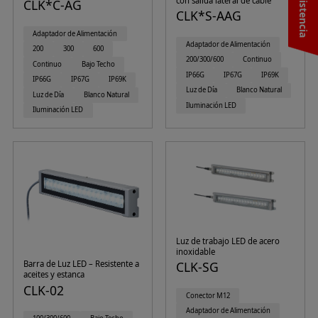
con salida lateral de cable
CLK*C-AG
CLK*S-AAG
Adaptador de Alimentación
Adaptador de Alimentación
200
300
600
200/300/600
Continuo
Continuo
Bajo Techo
IP66G
IP67G
IP69K
IP66G
IP67G
IP69K
Luz de Día
Blanco Natural
Luz de Día
Blanco Natural
Iluminación LED
Iluminación LED
Luz de trabajo LED de acero
inoxidable
Barra de Luz LED – Resistente a
CLK-SG
aceites y estanca
CLK-02
Conector M12
Adaptador de Alimentación