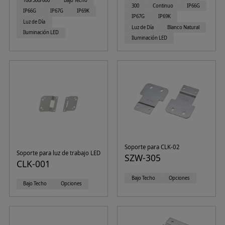
100/300/600
Bajo Techo
300
Continuo
IP66G
IP66G
IP67G
IP69K
IP67G
IP69K
Luz de Día
Luz de Día
Blanco Natural
Iluminación LED
Iluminación LED
Soporte para CLK-02
Soporte para luz de trabajo LED
SZW-305
CLK-001
Bajo Techo
Opciones
Bajo Techo
Opciones