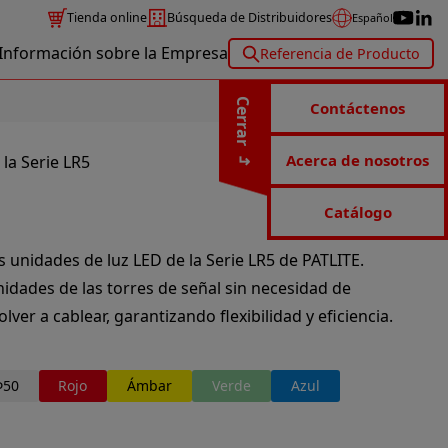
Tienda online
Búsqueda de Distribuidores
Español
Información sobre la Empresa
Referencia de Producto
Cerrar
Contáctenos
Acerca de nosotros
la Serie LR5
Catálogo
s unidades de luz LED de la Serie LR5 de PATLITE.
idades de las torres de señal sin necesidad de
lver a cablear, garantizando flexibilidad y eficiencia.
Φ50
Rojo
Ámbar
Verde
Azul