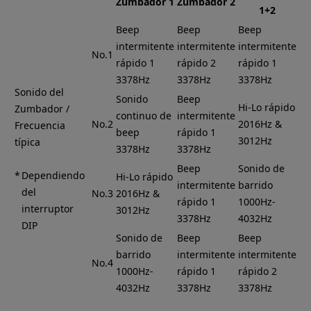
Zumbador 1
Zumbador 2
1+2
Beep
Beep
Beep
intermitente
intermitente
intermitente
No.1
rápido 1
rápido 2
rápido 1
3378Hz
3378Hz
3378Hz
Sonido del
Sonido
Beep
Hi-Lo rápido
Zumbador /
continuo de
intermitente
No.2
2016Hz &
Frecuencia
beep
rápido 1
3012Hz
típica
3378Hz
3378Hz
Beep
Sonido de
Dependiendo
Hi-Lo rápido
intermitente
barrido
del
No.3
2016Hz &
rápido 1
1000Hz-
interruptor
3012Hz
3378Hz
4032Hz
DIP
Sonido de
Beep
Beep
barrido
intermitente
intermitente
No.4
1000Hz-
rápido 1
rápido 2
4032Hz
3378Hz
3378Hz