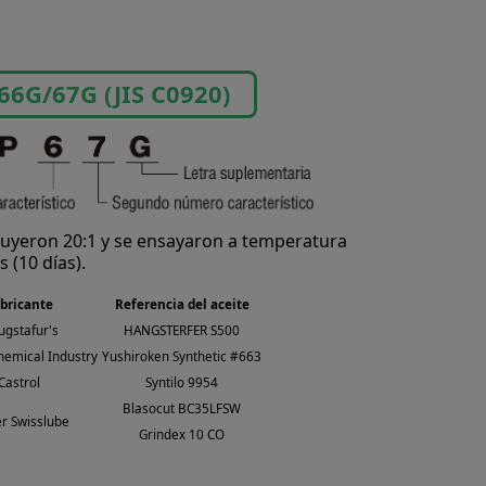
66G/67G (JIS C0920)
iluyeron 20:1 y se ensayaron a temperatura
 (10 días).
bricante
Referencia del aceite
gstafur's
HANGSTERFER S500
hemical Industry
Yushiroken Synthetic #663
Castrol
Syntilo 9954
Blasocut BC35LFSW
er Swisslube
Grindex 10 CO