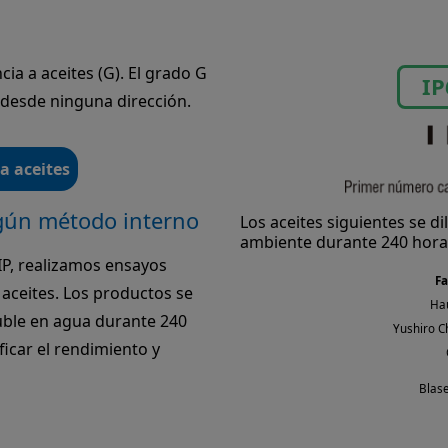
cia a aceites (G). El grado G
IP
 desde ninguna dirección.
a aceites
gún método interno
Los aceites siguientes se d
ambiente durante 240 horas
IP, realizamos ensayos
Fa
 aceites. Los productos se
Hau
uble en agua durante 240
Yushiro C
ficar el rendimiento y
Blas