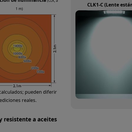
ción de iluminancia
(CLK, a
CLK1-C (Lente está
1 m)
calculados; pueden diferir
ediciones reales.
 resistente a aceites