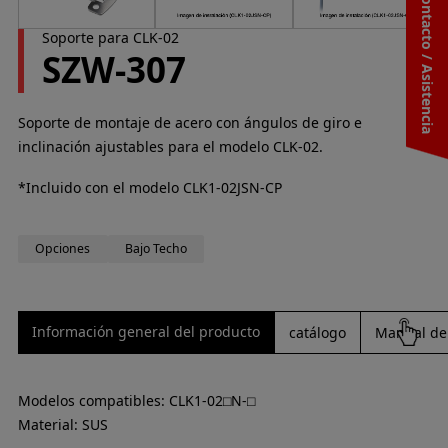
Contacto / Asistencia
Soporte para CLK-02
SZW-307
Soporte de montaje de acero con ángulos de giro e
inclinación ajustables para el modelo CLK-02.
*Incluido con el modelo CLK1-02JSN-CP
Opciones
Bajo Techo
Información general del producto
catálogo
Manual de 
Modelos compatibles: CLK1-02⬜︎N-⬜︎
Material: SUS