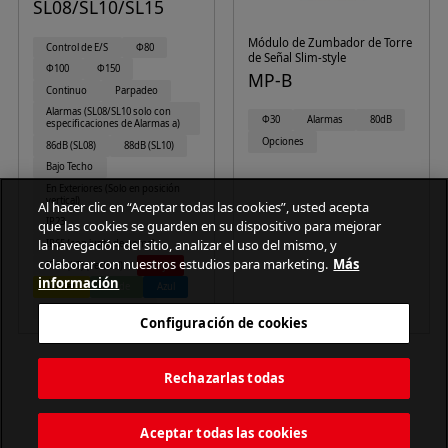
SL08/SL10/SL15
Módulo de Zumbador de Torre
Control de E/S
Φ80
de Señal Slim-style
Φ100
Φ150
MP-B
Continuo
Parpadeo
Alarmas (SL08/SL10 solo con
Φ30
Alarmas
80dB
especificaciones de Alarmas a)
Opciones
86dB (SL08)
88dB (SL10)
Bajo Techo
En Exteriores (Solo en posición
vertical)
Al hacer clic en “Aceptar todas las cookies”, usted acepta
IP23
que las cookies se guarden en su dispositivo para mejorar
la navegación del sitio, analizar el uso del mismo, y
IP65 (con junta de goma)
colaborar con nuestros estudios para marketing.
Más
IP66 (KT) (vertical)
Rojo
información
Ámbar
Verde
Azul
Balizas de Señalización
Configuración de cookies
Rechazarlas todas
Aceptar todas las cookies
PATLITE CORPORATION. All Rights Reserved.