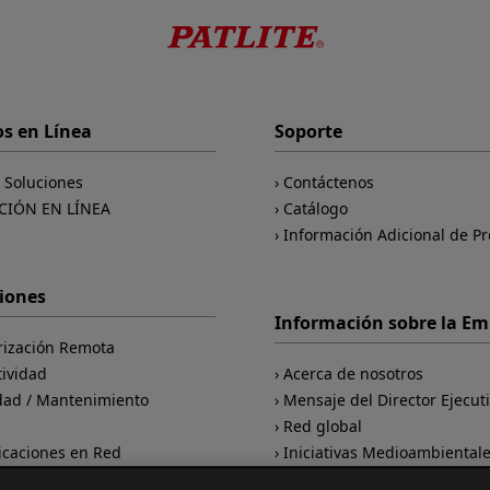
os en Línea
Soporte
e Soluciones
Contáctenos
CIÓN EN LÍNEA
Catálogo
Información Adicional de P
ciones
Información sobre la E
rización Remota
tividad
Acerca de nosotros
dad / Mantenimiento
Mensaje del Director Ejecut
d
Red global
caciones en Red
Iniciativas Medioambiental