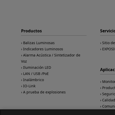
Productos
Servici
Balizas Luminosas
Sitio d
Indicadores Luminosos
EXPOSI
Alarma Acústica / Sintetizador de
Voz
Iluminación LED
Aplica
LAN / USB /PoE
Inalámbrico
Monito
IO-Link
Produc
A prueba de explosiones
Seguri
Calida
Comuni